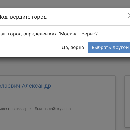
Подтвердите город
Найти мастера
т в 1-к квартире
аш город определён как "Москва". Верно?
Тендеры
Да, верно
Выбрать другой
олаевич Александр"
месяцев назад
•
Был на сайте давно