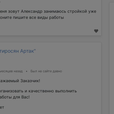
%
еня зовут Александр занимаюсь стройкой уже
воните пишите все виды работы
тиросян Артак"
месяцев назад
•
Был на сайте давно
ажаемый Заказчик!
рганизовать и качественно выполнить
аботы для Вас!
ет