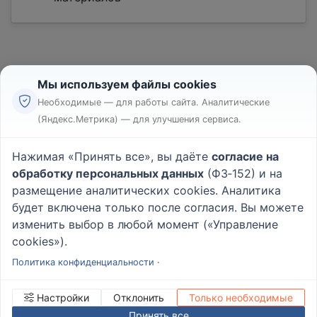
Мы используем файлы cookies
Необходимые — для работы сайта. Аналитические
(Яндекс.Метрика) — для улучшения сервиса.
Реклама
Правила
Нажимая «Принять все», вы даёте
согласие на
Пользовательское соглашение
обработку персональных данных
(ФЗ‑152) и на
Политика конфиденциальности
размещение аналитических cookies. Аналитика
Вопрос - Ответ
|
О проекте
будет включена только после согласия. Вы можете
изменить выбор в любой момент («Управление
cookies»).
© 2026
Rabotniki.online
Политика конфиденциальности
·
Настройки
Отклонить
Только необходимые
Принять все