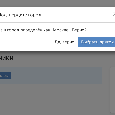
Подтвердите город
Найти мастера
т в 1-к квартире
аш город определён как "Москва". Верно?
Тендеры
Да, верно
Выбрать другой
ники
льтры