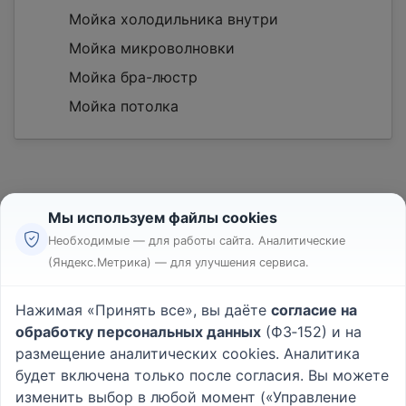
Мойка холодильника внутри
Мойка микроволновки
Мойка бра-люстр
Мойка потолка
Мы используем файлы cookies
Необходимые — для работы сайта. Аналитические
(Яндекс.Метрика) — для улучшения сервиса.
Реклама
Правила
Нажимая «Принять все», вы даёте
согласие на
Пользовательское соглашение
обработку персональных данных
(ФЗ‑152) и на
Политика конфиденциальности
размещение аналитических cookies. Аналитика
Вопрос - Ответ
|
О проекте
будет включена только после согласия. Вы можете
изменить выбор в любой момент («Управление