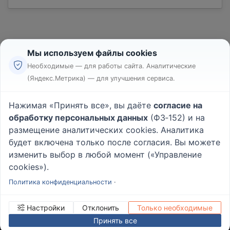
Мы используем файлы cookies
Необходимые — для работы сайта. Аналитические
(Яндекс.Метрика) — для улучшения сервиса.
Реклама
Правила
Нажимая «Принять все», вы даёте
согласие на
Пользовательское соглашение
обработку персональных данных
(ФЗ‑152) и на
Политика конфиденциальности
размещение аналитических cookies. Аналитика
Вопрос - Ответ
|
О проекте
будет включена только после согласия. Вы можете
изменить выбор в любой момент («Управление
cookies»).
© 2026
Rabotniki.online
Политика конфиденциальности
·
Настройки
Отклонить
Только необходимые
Принять все
ИНН/КПП
232503879690
Управление cookies