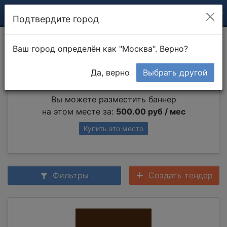
Подтвердите город
Демонтаж ванны
Ваш город определён как "Москва". Верно?
Да, верно
Выбрать другой
Партнер раздела
Вы можете разместить баннер
на этом месте за:
500.00 руб / мес
Купить это место
Фильтры
Создать тендер