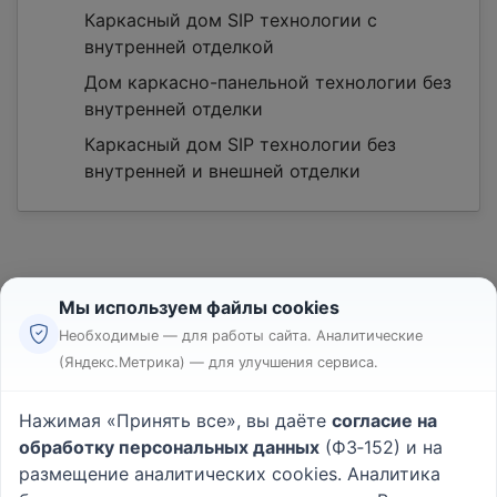
Каркасный дом SIP технологии с
внутренней отделкой
Дом каркасно-панельной технологии без
внутренней отделки
Каркасный дом SIP технологии без
внутренней и внешней отделки
Мы используем файлы cookies
Необходимые — для работы сайта. Аналитические
(Яндекс.Метрика) — для улучшения сервиса.
Реклама
Правила
Нажимая «Принять все», вы даёте
согласие на
Пользовательское соглашение
обработку персональных данных
(ФЗ‑152) и на
Политика конфиденциальности
размещение аналитических cookies. Аналитика
Вопрос - Ответ
|
О проекте