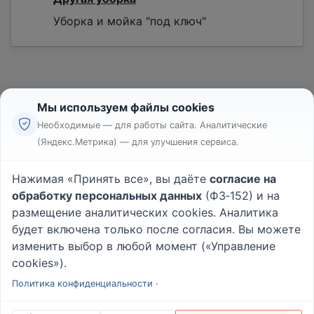
Уборка и мойка "под ключ"
Мы используем файлы cookies
Необходимые — для работы сайта. Аналитические
(Яндекс.Метрика) — для улучшения сервиса.
Реклама
Правила
Нажимая «Принять все», вы даёте
согласие на
Пользовательское соглашение
обработку персональных данных
(ФЗ‑152) и на
Политика конфиденциальности
размещение аналитических cookies. Аналитика
Вопрос - Ответ
|
О проекте
будет включена только после согласия. Вы можете
изменить выбор в любой момент («Управление
cookies»).
© 2026
Rabotniki.online
Политика конфиденциальности
·