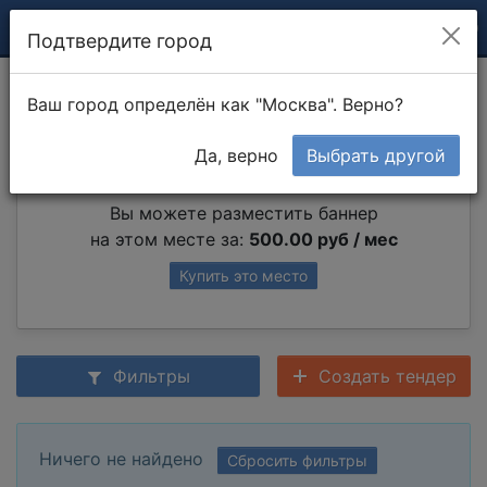
Подтвердите город
Другая уборка
Ваш город определён как "Москва". Верно?
Да, верно
Выбрать другой
Партнер раздела
Вы можете разместить баннер
на этом месте за:
500.00 руб / мес
Купить это место
Фильтры
Создать тендер
Ничего не найдено
Сбросить фильтры