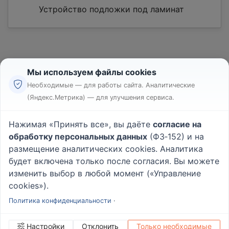
Устройство подложки под ламинат
Мы используем файлы cookies
Необходимые — для работы сайта. Аналитические
(Яндекс.Метрика) — для улучшения сервиса.
Реклама
Правила
Нажимая «Принять все», вы даёте
согласие на
Пользовательское соглашение
обработку персональных данных
(ФЗ‑152) и на
Политика конфиденциальности
размещение аналитических cookies. Аналитика
Вопрос - Ответ
|
О проекте
будет включена только после согласия. Вы можете
изменить выбор в любой момент («Управление
cookies»).
© 2026
Rabotniki.online
Политика конфиденциальности
·
Настройки
Отклонить
Только необходимые