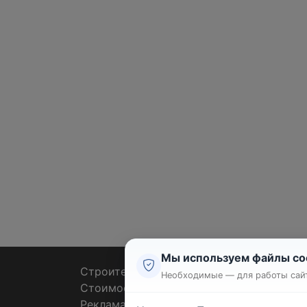
Мы используем файлы co
Строительные тендеры
Ремон
Необходимые — для работы сайт
Стоимость работ
Плит
Реклама
Штук