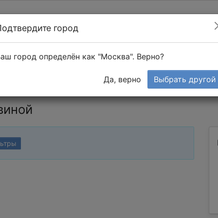
Подтвердите город
Найти мастера
т в 1-к квартире
аш город определён как "Москва". Верно?
Тендеры
Да, верно
Выбрать другой
виной
льтры