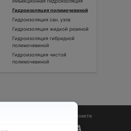
Инъекционная гидроизоляция
Гидроизоляция полимочевиной
Гидроизоляция сан. узла
Гидроизоляция жидкой резиной
Гидроизоляция гибридной
полимочевиной
Гидроизоляция чистой
полимочевиной
Вопрос - Ответ
|
О проекте