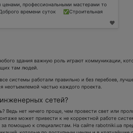
и ценами, профессиональными мастерами то
оброго времени суток ✅Строительная
любого здания важную роль играют коммуникации, кот
щих там людей.
все системы работали правильно и без перебоев, лучше
я неотъемлемой частью каждого проекта.
т инженерных сетей?
ть? Ведь нет ничего проще, чем провести свет или про
монтаже может привести к не корректной работе систе
 за помощью к специалистам. На сайте rabotniki.ua п
каций, которые по доступным ценам и в кратчайшие с