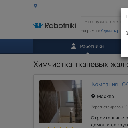
Например:
Сделать ремон
В
Работники
Химчистка тканевых жалю
Компания "О
Москва
Зарегистрирован 10
Строительные р
домов и сооруж