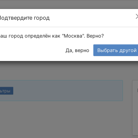
Подтвердите город
Найти мастера
т в 1-к квартире
аш город определён как "Москва". Верно?
Тендеры
Да, верно
Выбрать другой
льтры