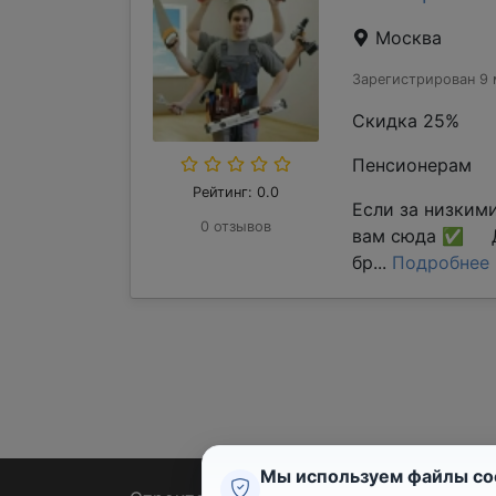
Москва
Зарегистрирован 9 
Скидка 25%
Пенсионерам
Рейтинг: 0.0
Если за низким
0 отзывов
вам сюда ✅ Д
бр...
Подробнее
Мы используем файлы co