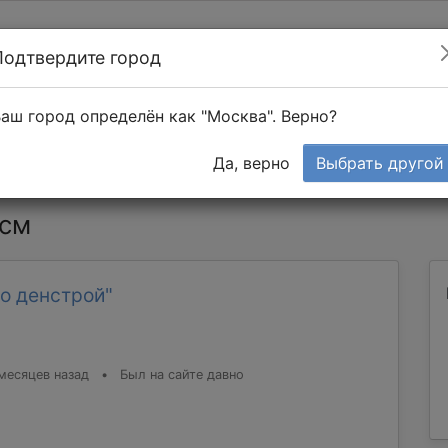
Подтвердите город
Найти мастера
т в 1-к квартире
аш город определён как "Москва". Верно?
Тендеры
Да, верно
Выбрать другой
 см
о денстрой"
месяцев назад
•
Был на сайте давно