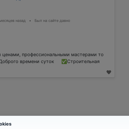
месяцев назад
•
Был на сайте давно
и ценами, профессиональными мастерами то
оброго времени суток ✅Строительная
okies