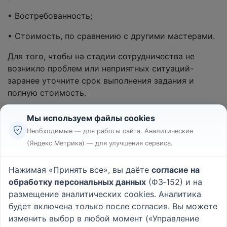
• Востребованность;
• Стоимость, по сравнению с другими мастерами.
Для того, чтобы на стадии сотрудничества не
возникло проблем или неприятных ситуаций-
заранее уточните срок выполнения задания и
полную стоимость.
Мы используем файлы cookies
Необходимые — для работы сайта. Аналитические
(Яндекс.Метрика) — для улучшения сервиса.
Реклама
Правила
Нажимая «Принять все», вы даёте
согласие на
Пользовательское соглашение
обработку персональных данных
(ФЗ‑152) и на
Политика конфиденциальности
размещение аналитических cookies. Аналитика
Вопрос - Ответ
|
О проекте
будет включена только после согласия. Вы можете
изменить выбор в любой момент («Управление