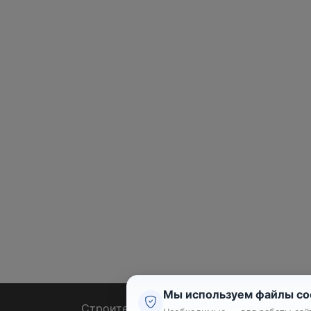
Мы используем файлы co
Строительные тендеры
Ремон