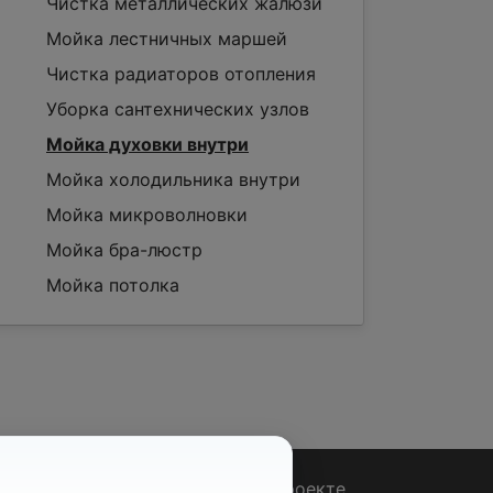
Чистка металлических жалюзи
Мойка лестничных маршей
Чистка радиаторов отопления
Уборка сантехнических узлов
Мойка духовки внутри
Мойка холодильника внутри
Мойка микроволновки
Мойка бра-люстр
Мойка потолка
Вопрос - Ответ
|
О проекте