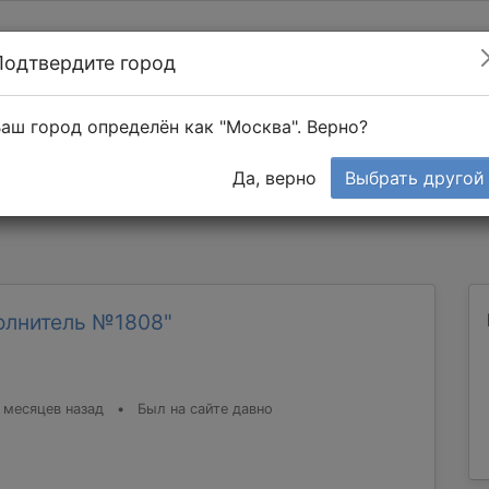
Подтвердите город
Найти мастера
т в 1-к квартире
аш город определён как "Москва". Верно?
Тендеры
Да, верно
Выбрать другой
олнитель №1808"
 месяцев назад
•
Был на сайте давно