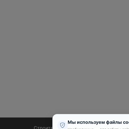
Мы используем файлы co
Строительные тендеры
Ремон