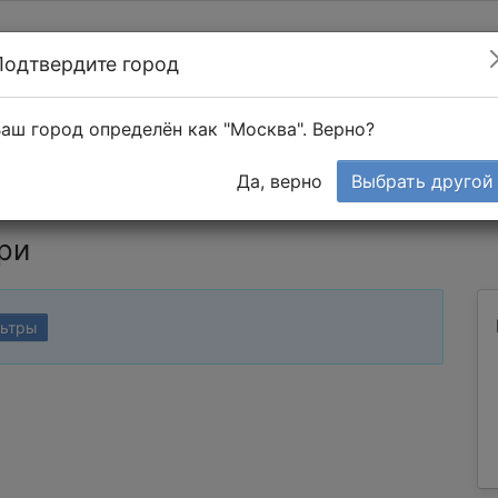
Подтвердите город
Найти мастера
т в 1-к квартире
аш город определён как "Москва". Верно?
Тендеры
Да, верно
Выбрать другой
ри
льтры