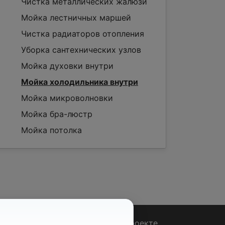
Чистка металлических жалюзи
Мойка лестничных маршей
Чистка радиаторов отопления
Уборка сантехнических узлов
Мойка духовки внутри
Мойка холодильника внутри
Мойка микроволновки
Мойка бра-люстр
Мойка потолка
Вопрос - Ответ
|
О проекте