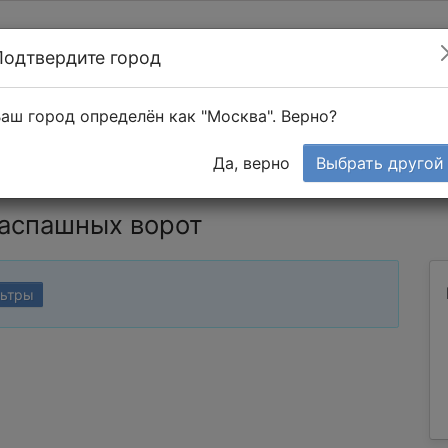
Подтвердите город
Найти мастера
т в 1-к квартире
аш город определён как "Москва". Верно?
Тендеры
Да, верно
Выбрать другой
распашных ворот
льтры