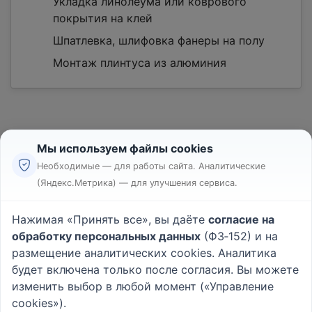
Укладка линолеума или коврового
покрытия на клей
Шпатлевка, шлифовка фанеры на полу
Монтаж плинтуса из алюминия
Мы используем файлы cookies
Необходимые — для работы сайта. Аналитические
(Яндекс.Метрика) — для улучшения сервиса.
Реклама
Правила
Нажимая «Принять все», вы даёте
согласие на
Пользовательское соглашение
обработку персональных данных
(ФЗ‑152) и на
Политика конфиденциальности
размещение аналитических cookies. Аналитика
Вопрос - Ответ
|
О проекте
будет включена только после согласия. Вы можете
изменить выбор в любой момент («Управление
cookies»).
© 2026
Rabotniki.online