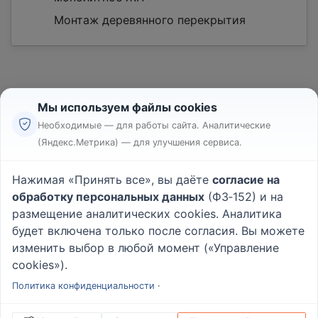
Монтаж деревянного перекрытия
Мы используем файлы cookies
Необходимые — для работы сайта. Аналитические
(Яндекс.Метрика) — для улучшения сервиса.
Реклама
Правила
Нажимая «Принять все», вы даёте
согласие на
Пользовательское соглашение
обработку персональных данных
(ФЗ‑152) и на
Политика конфиденциальности
размещение аналитических cookies. Аналитика
Вопрос - Ответ
|
О проекте
будет включена только после согласия. Вы можете
изменить выбор в любой момент («Управление
cookies»).
© 2026
Rabotniki.online
Политика конфиденциальности
·