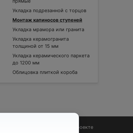
прямые
Укладка подрезанной с торцов
Монтаж капиносов ступеней
Укладка мрамора или гранита
Укладка керамогранита
толщиной от 15 мм
Укладка керамического паркета
до 1200 мм
Облицовка плиткой короба
Вопрос - Ответ
|
О проекте