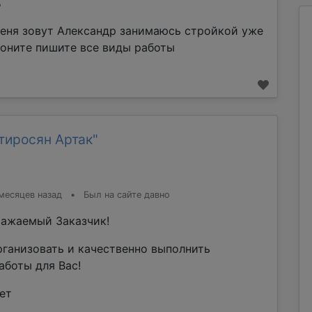
%
еня зовут Александр занимаюсь стройкой уже
воните пишите все виды работы
тиросян Артак"
месяцев назад
•
Был на сайте давно
ажаемый Заказчик!
рганизовать и качественно выполнить
аботы для Вас!
ет