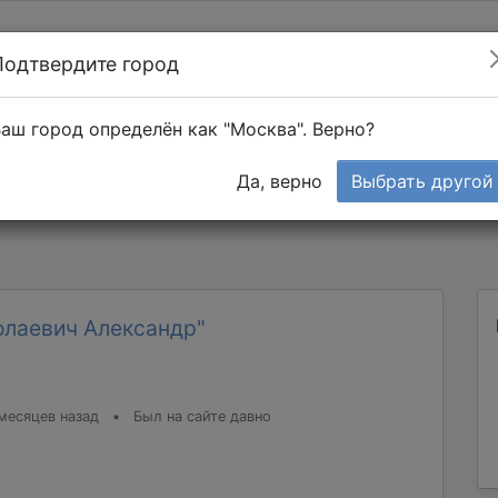
Подтвердите город
Найти мастера
т в 1-к квартире
аш город определён как "Москва". Верно?
Тендеры
Да, верно
Выбрать другой
олаевич Александр"
месяцев назад
•
Был на сайте давно