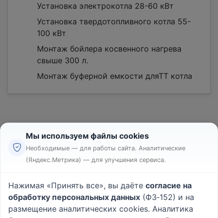
Установка электрокотла 28-60 кВт
Установка твердотопливного котла 55-
100 кВт
Монтаж бойлера косвенного нагрева
свыше 300 л.
Монтаж буферной емкости дляТТ котла
Мы используем файлы cookies
Необходимые — для работы сайта. Аналитические
(Яндекс.Метрика) — для улучшения сервиса.
Реклама
Правила
Нажимая «Принять все», вы даёте
согласие на
Пользовательское соглашение
обработку персональных данных
(ФЗ‑152) и на
Политика конфиденциальности
размещение аналитических cookies. Аналитика
Вопрос - Ответ
|
О проекте