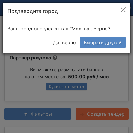
Подтвердите город
Монтаж системы
Ваш город определён как "Москва". Верно?
автоматического полива
Да, верно
Выбрать другой
Партнер раздела
Вы можете разместить баннер
на этом месте за:
500.00 руб / мес
Купить это место
Фильтры
Создать тендер