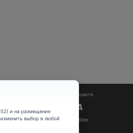
Вопрос - Ответ
|
О проекте
52) и на размещение
е изменить выбор в любой
© 2026
Rabotniki.online
ты