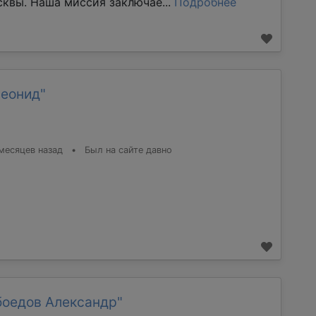
квы. Наша миссия заключае...
Подробнее
Леонид"
месяцев назад
•
Был на сайте давно
боедов Александр"