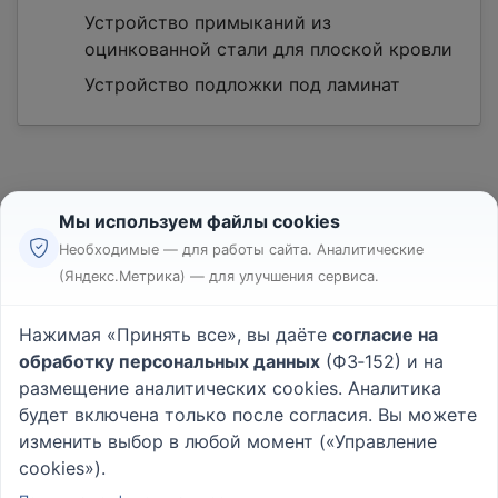
Устройство примыканий из
оцинкованной стали для плоской кровли
Устройство подложки под ламинат
Мы используем файлы cookies
Необходимые — для работы сайта. Аналитические
(Яндекс.Метрика) — для улучшения сервиса.
Реклама
Правила
Нажимая «Принять все», вы даёте
согласие на
Пользовательское соглашение
обработку персональных данных
(ФЗ‑152) и на
Политика конфиденциальности
размещение аналитических cookies. Аналитика
Вопрос - Ответ
|
О проекте
будет включена только после согласия. Вы можете
изменить выбор в любой момент («Управление
cookies»).
© 2026
Rabotniki.online