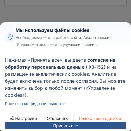
Мы используем файлы cookies
Необходимые — для работы сайта. Аналитические
(Яндекс.Метрика) — для улучшения сервиса.
Реклама
Правила
Нажимая «Принять все», вы даёте
согласие на
Пользовательское соглашение
обработку персональных данных
(ФЗ‑152) и на
Политика конфиденциальности
размещение аналитических cookies. Аналитика
Вопрос - Ответ
|
О проекте
будет включена только после согласия. Вы можете
изменить выбор в любой момент («Управление
cookies»).
© 2026
Rabotniki.online
Политика конфиденциальности
·
Настройки
Отклонить
Только необходимые
Принять все
ИНН/КПП
232503879690
Управление cookies