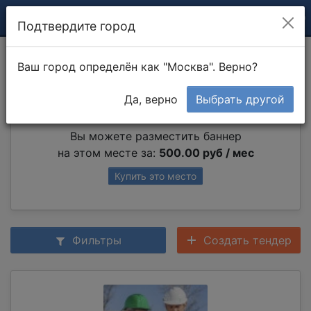
Подтвердите город
Муж на час
Ваш город определён как "Москва". Верно?
Да, верно
Выбрать другой
Партнер раздела
Вы можете разместить баннер
на этом месте за:
500.00 руб / мес
Купить это место
Фильтры
Создать тендер