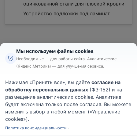
оцинкованной стали для плоской кровли
Устройство подложки под ламинат
Мы используем файлы cookies
Необходимые — для работы сайта. Аналитические
(Яндекс.Метрика) — для улучшения сервиса.
Реклама
Правила
Нажимая «Принять все», вы даёте
согласие на
Пользовательское соглашение
обработку персональных данных
(ФЗ‑152) и на
Политика конфиденциальности
размещение аналитических cookies. Аналитика
Вопрос - Ответ
|
О проекте
будет включена только после согласия. Вы можете
изменить выбор в любой момент («Управление
cookies»).
© 2026
Rabotniki.online
Политика конфиденциальности
·