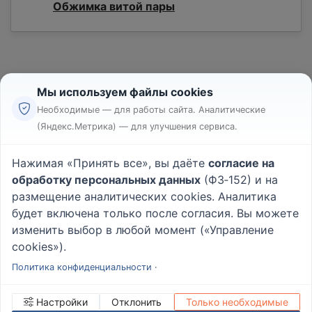
Обжимка витой пары
Мы используем файлы cookies
Необходимые — для работы сайта. Аналитические
(Яндекс.Метрика) — для улучшения сервиса.
Реклама
Правила
Нажимая «Принять все», вы даёте
согласие на
Пользовательское соглашение
обработку персональных данных
(ФЗ‑152) и на
Политика конфиденциальности
размещение аналитических cookies. Аналитика
Вопрос - Ответ
|
О проекте
будет включена только после согласия. Вы можете
изменить выбор в любой момент («Управление
cookies»).
© 2026
Rabotniki.online
Политика конфиденциальности
·
Настройки
Отклонить
Только необходимые