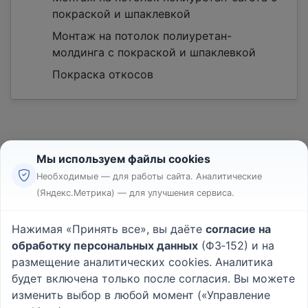
покраской и шпаклевкой
Монтаж на потолок полиуретан-
молдинга c покраской и шпаклевкой
Покраска откосов
Мы используем файлы cookies
Необходимые — для работы сайта. Аналитические
(Яндекс.Метрика) — для улучшения сервиса.
Реклама
Правила
Нажимая «Принять все», вы даёте
согласие на
Пользовательское соглашение
обработку персональных данных
(ФЗ‑152) и на
Политика конфиденциальности
размещение аналитических cookies. Аналитика
Вопрос - Ответ
|
О проекте
будет включена только после согласия. Вы можете
изменить выбор в любой момент («Управление