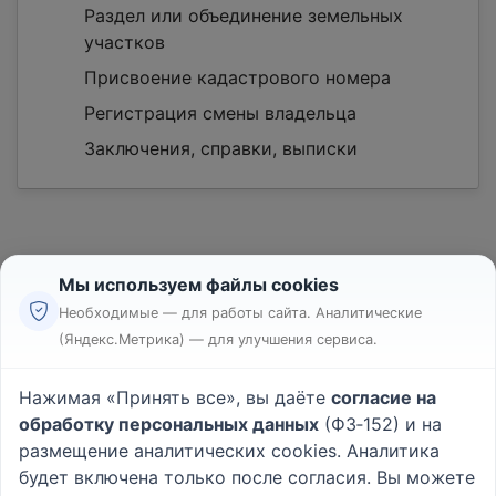
Раздел или объединение земельных
участков
Присвоение кадастрового номера
Регистрация смены владельца
Заключения, справки, выписки
Мы используем файлы cookies
Необходимые — для работы сайта. Аналитические
(Яндекс.Метрика) — для улучшения сервиса.
Реклама
Правила
Нажимая «Принять все», вы даёте
согласие на
Пользовательское соглашение
обработку персональных данных
(ФЗ‑152) и на
Политика конфиденциальности
размещение аналитических cookies. Аналитика
Вопрос - Ответ
|
О проекте
будет включена только после согласия. Вы можете