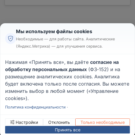
Мы используем файлы cookies
Необходимые — для работы сайта. Аналитические
(Яндекс.Метрика) — для улучшения сервиса.
Реклама
Правила
Нажимая «Принять все», вы даёте
согласие на
Пользовательское соглашение
обработку персональных данных
(ФЗ‑152) и на
Политика конфиденциальности
размещение аналитических cookies. Аналитика
Вопрос - Ответ
|
О проекте
будет включена только после согласия. Вы можете
изменить выбор в любой момент («Управление
cookies»).
© 2026
Rabotniki.online
Политика конфиденциальности
·
Настройки
Отклонить
Только необходимые
Принять все
ИНН/КПП
232503879690
Управление cookies