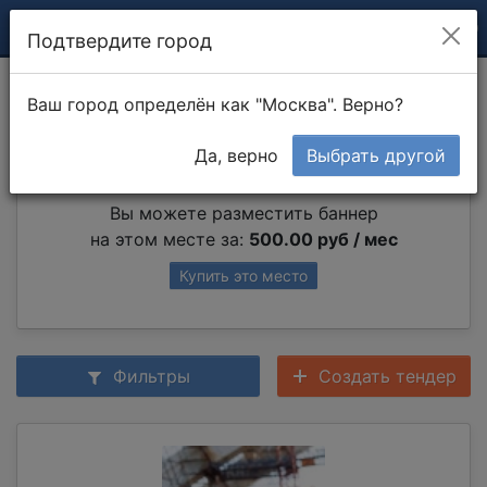
Подтвердите город
Перекоп земли
Ваш город определён как "Москва". Верно?
Да, верно
Выбрать другой
Партнер раздела
Вы можете разместить баннер
на этом месте за:
500.00 руб / мес
Купить это место
Фильтры
Создать тендер