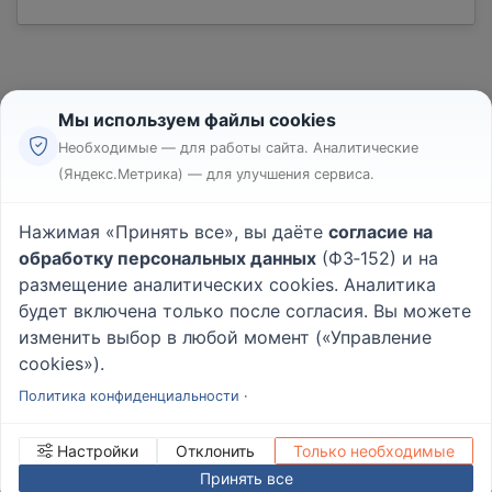
Мы используем файлы cookies
Необходимые — для работы сайта. Аналитические
(Яндекс.Метрика) — для улучшения сервиса.
Реклама
Правила
Нажимая «Принять все», вы даёте
согласие на
Пользовательское соглашение
обработку персональных данных
(ФЗ‑152) и на
Политика конфиденциальности
размещение аналитических cookies. Аналитика
Вопрос - Ответ
|
О проекте
будет включена только после согласия. Вы можете
изменить выбор в любой момент («Управление
cookies»).
© 2026
Rabotniki.online
Политика конфиденциальности
·
Настройки
Отклонить
Только необходимые
Принять все
ИНН/КПП
232503879690
Управление cookies