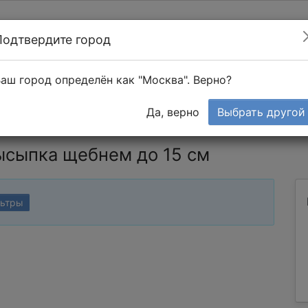
Подтвердите город
Найти мастера
т в 1-к квартире
аш город определён как "Москва". Верно?
Тендеры
Да, верно
Выбрать другой
ысыпка щебнем до 15 см
льтры