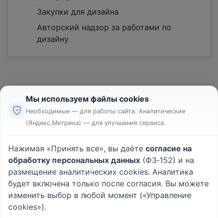
Закупки для дизайна
Авторский надзор за работами по
дизайну
Мы используем файлы cookies
Необходимые — для работы сайта. Аналитические
(Яндекс.Метрика) — для улучшения сервиса.
Реклама
Правила
Нажимая «Принять все», вы даёте
согласие на
Пользовательское соглашение
обработку персональных данных
(ФЗ‑152) и на
Политика конфиденциальности
размещение аналитических cookies. Аналитика
Вопрос - Ответ
|
О проекте
будет включена только после согласия. Вы можете
изменить выбор в любой момент («Управление
cookies»).
© 2026
Rabotniki.online