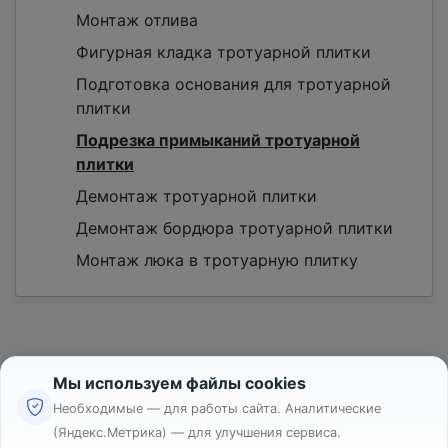
Монтаж отлива
Фигурная кладка тротуарной плитки
Подготовка основания для тротуарной
плитки
Подрезка примыканий тротуарной
плитки
Демонтаж тротуарной плитки
Демонтаж бордюра тротуарной плитки
Монтаж люка в тротуарную плитку
Мы используем файлы cookies
Необходимые — для работы сайта. Аналитические
(Яндекс.Метрика) — для улучшения сервиса.
Реклама