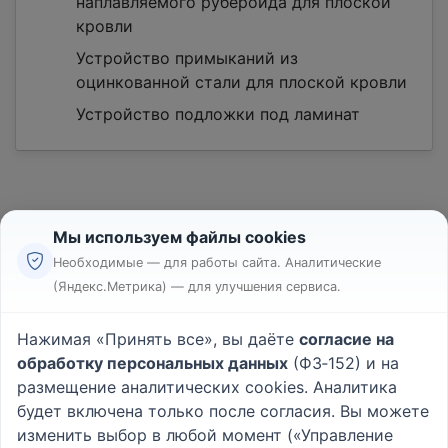
наплавляемого рубероида для плоской
кровли
Устройство примыканий из
оцинкованной стали для плоской кровли
Устройство подложки под ламинат
Мы используем файлы cookies
Необходимые — для работы сайта. Аналитические
(Яндекс.Метрика) — для улучшения сервиса.
Реклама
Правила
Нажимая «Принять все», вы даёте
согласие на
Пользовательское соглашение
обработку персональных данных
(ФЗ‑152) и на
Политика конфиденциальности
размещение аналитических cookies. Аналитика
Вопрос - Ответ
|
О проекте
будет включена только после согласия. Вы можете
изменить выбор в любой момент («Управление