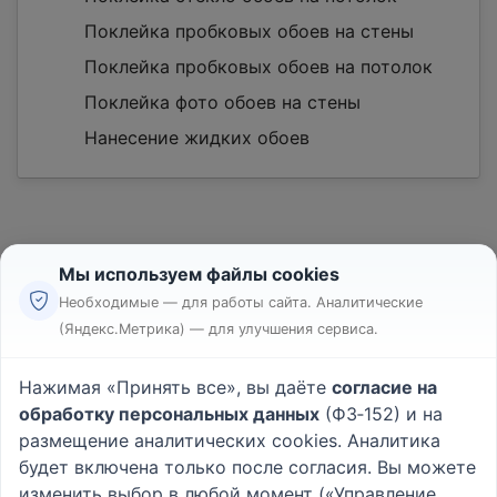
Поклейка пробковых обоев на стены
Поклейка пробковых обоев на потолок
Поклейка фото обоев на стены
Нанесение жидких обоев
Мы используем файлы cookies
Необходимые — для работы сайта. Аналитические
(Яндекс.Метрика) — для улучшения сервиса.
Реклама
Правила
Нажимая «Принять все», вы даёте
согласие на
Пользовательское соглашение
обработку персональных данных
(ФЗ‑152) и на
Политика конфиденциальности
размещение аналитических cookies. Аналитика
Вопрос - Ответ
|
О проекте
будет включена только после согласия. Вы можете
изменить выбор в любой момент («Управление