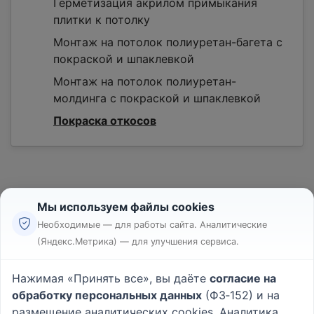
Герметизация акрилом примыкания
плитки к потолку
Монтаж на потолок полиуретан-багета c
покраской и шпаклевкой
Монтаж на потолок полиуретан-
молдинга c покраской и шпаклевкой
Покраска откосов
Мы используем файлы cookies
Необходимые — для работы сайта. Аналитические
(Яндекс.Метрика) — для улучшения сервиса.
Реклама
Правила
Нажимая «Принять все», вы даёте
согласие на
Пользовательское соглашение
обработку персональных данных
(ФЗ‑152) и на
Политика конфиденциальности
размещение аналитических cookies. Аналитика