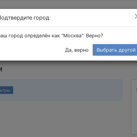
Подтвердите город
Найти мастера
т в 1-к квартире
аш город определён как "Москва". Верно?
Тендеры
Да, верно
Выбрать другой
м
льтры