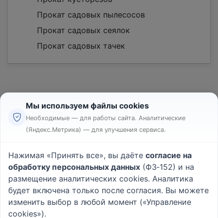
Прокат садовых пылесосов
Прокат садовых сеялок
Прокат садовых тачек
Мы используем файлы cookies
Необходимые — для работы сайта. Аналитические
(Яндекс.Метрика) — для улучшения сервиса.
Реклама
Правила
Нажимая «Принять все», вы даёте
согласие на
Пользовательское соглашение
обработку персональных данных
(ФЗ‑152) и на
Политика конфиденциальности
размещение аналитических cookies. Аналитика
Вопрос - Ответ
|
О проекте
будет включена только после согласия. Вы можете
изменить выбор в любой момент («Управление
cookies»).
© 2026
Rabotniki.online