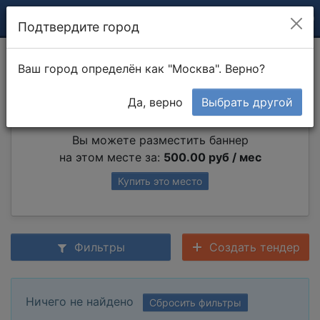
Подтвердите город
Прокат бензопил
Ваш город определён как "Москва". Верно?
Да, верно
Выбрать другой
Партнер раздела
Вы можете разместить баннер
на этом месте за:
500.00 руб / мес
Купить это место
Фильтры
Создать тендер
Ничего не найдено
Сбросить фильтры