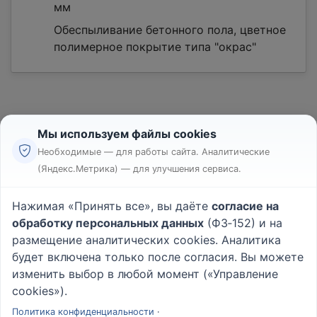
мм
Обеспыливание бетонного пола, цветное
полимерное покрытие типа "окрас"
Мы используем файлы cookies
Необходимые — для работы сайта. Аналитические
(Яндекс.Метрика) — для улучшения сервиса.
Реклама
Правила
Нажимая «Принять все», вы даёте
согласие на
Пользовательское соглашение
обработку персональных данных
(ФЗ‑152) и на
Политика конфиденциальности
размещение аналитических cookies. Аналитика
Вопрос - Ответ
|
О проекте
будет включена только после согласия. Вы можете
изменить выбор в любой момент («Управление
cookies»).
© 2026
Rabotniki.online
Политика конфиденциальности
·