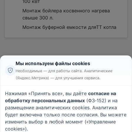
100 кВт
Монтаж бойлера косвенного нагрева
свыше 300 л.
Монтаж буферной емкости дляТТ котла
Мы используем файлы cookies
Необходимые — для работы сайта. Аналитические
(Яндекс.Метрика) — для улучшения сервиса.
Реклама
Правила
Нажимая «Принять все», вы даёте
согласие на
Пользовательское соглашение
обработку персональных данных
(ФЗ‑152) и на
Политика конфиденциальности
размещение аналитических cookies. Аналитика
Вопрос - Ответ
|
О проекте
будет включена только после согласия. Вы можете
изменить выбор в любой момент («Управление
cookies»).
© 2026
Rabotniki.online