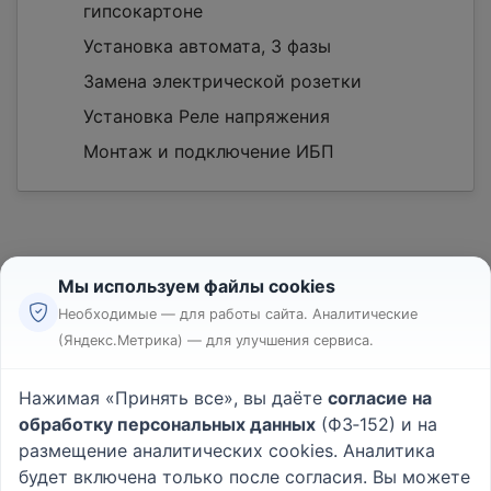
гипсокартоне
Установка автомата, 3 фазы
Замена электрической розетки
Установка Реле напряжения
Монтаж и подключение ИБП
Мы используем файлы cookies
Необходимые — для работы сайта. Аналитические
(Яндекс.Метрика) — для улучшения сервиса.
Реклама
Правила
Нажимая «Принять все», вы даёте
согласие на
Пользовательское соглашение
обработку персональных данных
(ФЗ‑152) и на
Политика конфиденциальности
размещение аналитических cookies. Аналитика
Вопрос - Ответ
|
О проекте
будет включена только после согласия. Вы можете