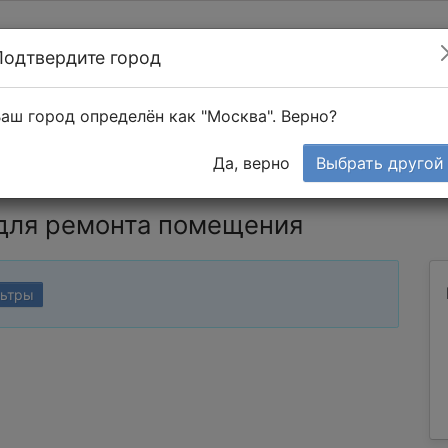
Подтвердите город
Найти мастера
т в 1-к квартире
аш город определён как "Москва". Верно?
Тендеры
Да, верно
Выбрать другой
 для ремонта помещения
льтры