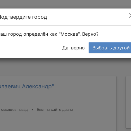
Подтвердите город
Найти мастера
т в 1-к квартире
аш город определён как "Москва". Верно?
Тендеры
Да, верно
Выбрать другой
олаевич Александр"
 месяцев назад
•
Был на сайте давно