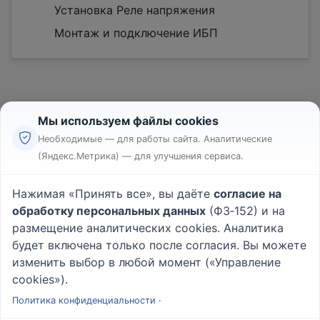
Установка Реле напряжения
Монтаж и подключение ИБП
Мы используем файлы cookies
Необходимые — для работы сайта. Аналитические
(Яндекс.Метрика) — для улучшения сервиса.
Реклама
Правила
Нажимая «Принять все», вы даёте
согласие на
Пользовательское соглашение
обработку персональных данных
(ФЗ‑152) и на
Политика конфиденциальности
размещение аналитических cookies. Аналитика
Вопрос - Ответ
|
О проекте
будет включена только после согласия. Вы можете
изменить выбор в любой момент («Управление
cookies»).
© 2026
Rabotniki.online
Политика конфиденциальности
·