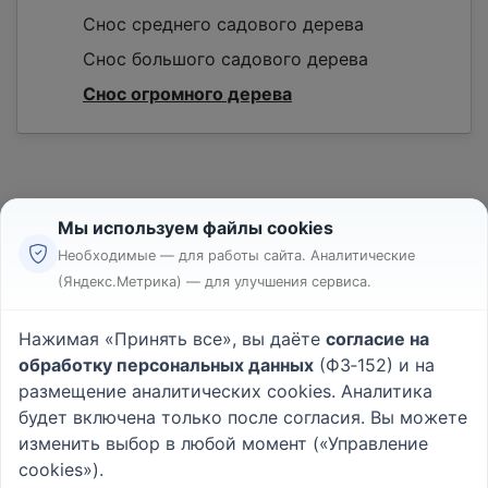
Снос среднего садового дерева
Снос большого садового дерева
Снос огромного дерева
Мы используем файлы cookies
Необходимые — для работы сайта. Аналитические
(Яндекс.Метрика) — для улучшения сервиса.
Реклама
Правила
Нажимая «Принять все», вы даёте
согласие на
Пользовательское соглашение
обработку персональных данных
(ФЗ‑152) и на
Политика конфиденциальности
размещение аналитических cookies. Аналитика
Вопрос - Ответ
|
О проекте
будет включена только после согласия. Вы можете
изменить выбор в любой момент («Управление
cookies»).
© 2026
Rabotniki.online