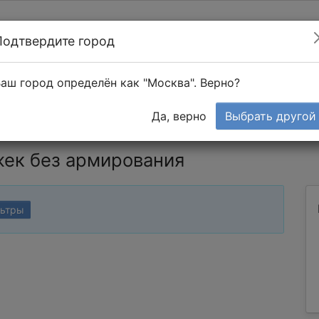
Подтвердите город
Найти мастера
т в 1-к квартире
аш город определён как "Москва". Верно?
Тендеры
Да, верно
Выбрать другой
ек без армирования
льтры